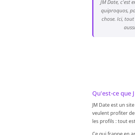
JM Date, c'est e
quiproquos, pas
chose. Ici, tou
aussi
Qu'est-ce que 
JM Date est un site
veulent profiter de
les profils : tout
Ce qui frappe en ar