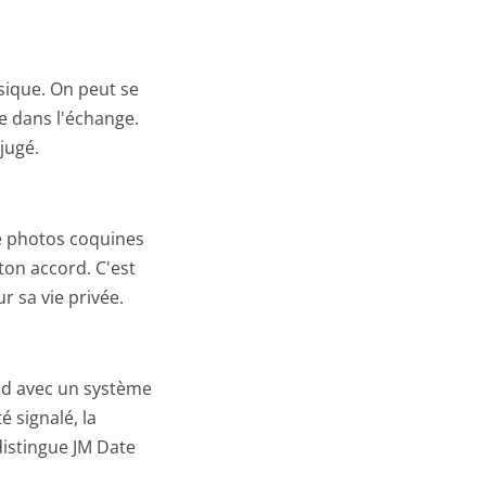
ssique. On peut se
te dans l'échange.
 jugé.
de photos coquines
ton accord. C'est
r sa vie privée.
ond avec un système
 signalé, la
distingue JM Date