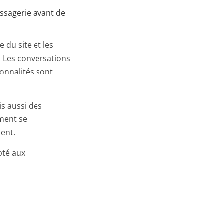
ssagerie avant de
e du site et les
. Les conversations
tionnalités sont
is aussi des
ment se
ment.
pté aux