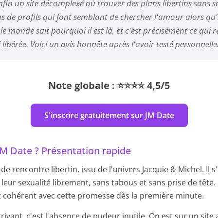
nfin un site décomplexé où trouver des plans libertins sans se 
 de profils qui font semblant de chercher l'amour alors qu'i
t le monde sait pourquoi il est là, et c'est précisément ce qui 
 libérée. Voici un avis honnête après l'avoir testé personnell
Note globale : ⭐⭐⭐⭐ 4,5/5
S'inscrire gratuitement sur JM Date
JM Date ? Présentation rapide
 de rencontre libertin, issu de l'univers Jacquie & Michel. Il 
 leur sexualité librement, sans tabous et sans prise de tête. L
 est cohérent avec cette promesse dès la première minute.
rivant, c'est l'absence de pudeur inutile. On est sur un site