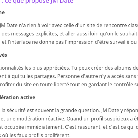
s : ce que propose JM Date
ne
M Date n'a rien à voir avec celle d'un site de rencontre cla
des messages explicites, et aller aussi loin qu'on le souhai
if, et l'interface ne donne pas l'impression d'être surveillé ou
vés
tionnalités les plus appréciées. Tu peux créer des albums 
nt à qui tu les partages. Personne d'autre n'y a accès sans 
ofiter du site en toute liberté tout en gardant le contrôle su
ration active
n, la sécurité est souvent la grande question. JM Date y rép
et une modération réactive. Quand un profil suspicieux a été
t occupée immédiatement. C'est rassurant, et c'est ce qui 
 où les faux profils prolifèrent.