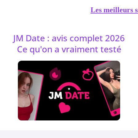
Les meilleurs s
JM Date : avis complet 2026
Ce qu'on a vraiment testé