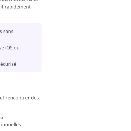
ent rapidement
ns sans
ve iOS ou
sécurisé
, et rencontrer des
si
tionnelles