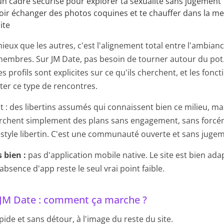
n cadre sécurisé pour explorer ta sexualité sans jugement
ir échanger des photos coquines et te chauffer dans la me
ite
 mieux que les autres, c'est l'alignement total entre l'ambianc
membres. Sur JM Date, pas besoin de tourner autour du pot
les profils sont explicites sur ce qu'ils cherchent, et les fonc
iter ce type de rencontres.
ut : des libertins assumés qui connaissent bien ce milieu, ma
rchent simplement des plans sans engagement, sans forcé
estyle libertin. C'est une communauté ouverte et sans juge
s bien :
pas d'application mobile native. Le site est bien ada
absence d'app reste le seul vrai point faible.
r JM Date : comment ça marche ?
apide et sans détour, à l'image du reste du site.