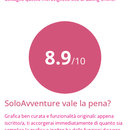
8.9
/10
SoloAvventure vale la pena?
Grafica ben curata e funzionalità originali: appena
iscritto/a, ti accorgerai immediatamente di quanto sia
semplice la grafica e inoltre ha delle funzioni davvero