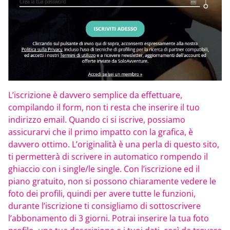
L’iscrizione è davvero semplice da effettuare,
compilando il form, non ti resta che inserire il tuo
indirizzo email. Quando ci si iscrive, possiamo
assicurarvi che il primo impatto con la grafica, è
davvero ottimo. L’originalità è una perla di questo sito,
ti permetterà di scrivere in automatico rompendo il
ghiaccio con i single/le single. Con l’iscrizione ed il
piano gratuito, non si possono chiaramente vedere le
foto dei profili, quindi per avere tutte le funzioni,
durante l’iscrizione ti consigliamo di sottoscrivere
l’abbonamento di 3 giorni. Potrai inserire la tua foto