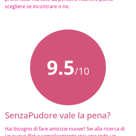
scegliere se incontrare o no.
9.5
/10
SenzaPudore vale la pena?
Hai bisogno di fare amicizie nuove? Sei alla ricerca di
un nuovo flirt o semplicemente stai cercando un