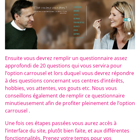
Ensuite vous devrez remplir un questionnaire assez
approfondi de 20 questions qui vous servira pour
l’option carrousel et lors duquel vous devrez répondre
à des questions concernant vos centres d’intérêts,
hobbies, vos attentes, vos gouts etc. Nous vous
conseillons également de remplir ce questionnaire
minutieusement afin de profiter pleinement de l’option
carrousel .
Une fois ces étapes passées vous aurez accès à
l’interface du site, plutôt bien faite, et aux différentes
fonctionnalités. Prenez votre temps pour vos