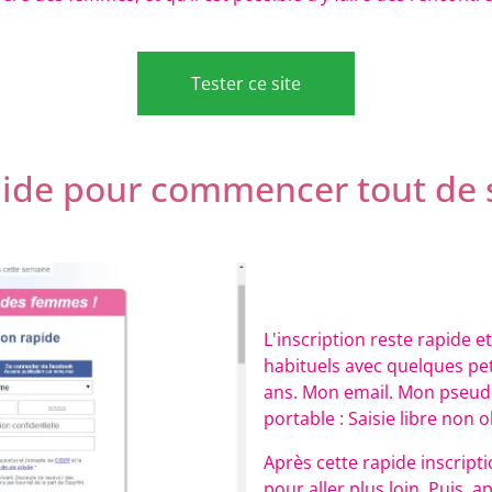
Tester ce site
pide pour commencer tout de s
L'inscription reste rapide e
habituels avec quelques pet
ans. Mon email. Mon pseudo.
portable : Saisie libre non o
Après cette rapide inscript
pour aller plus loin. Puis, 