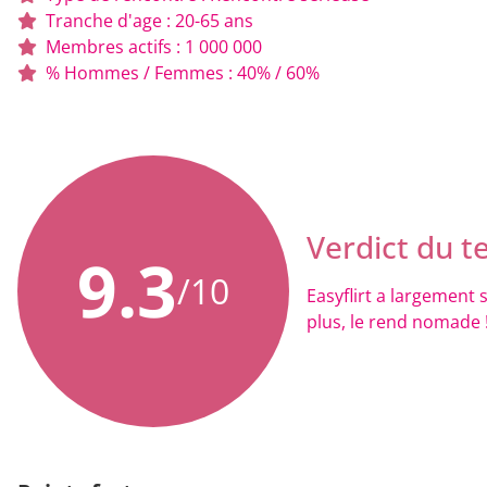
Tranche d'age : 20-65 ans
Membres actifs : 1 000 000
% Hommes / Femmes : 40% / 60%
Verdict du te
9.3
/10
Easyflirt a largement 
plus, le rend nomade 