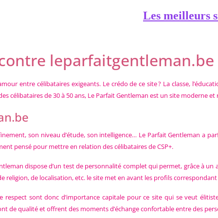
Les meilleurs s
ncontre leparfaitgentleman.be
mour entre célibataires exigeants. Le crédo de ce site ? La classe, l’éducat
es célibataires de 30 à 50 ans, Le Parfait Gentleman est un site moderne et 
man.be
inement, son niveau d’étude, son intelligence… Le Parfait Gentleman a parf
ment pensé pour mettre en relation des célibataires de CSP+.
Gentleman dispose d’un test de personnalité complet qui permet, grâce à un
religion, de localisation, etc. le site met en avant les profils correspondan
 et le respect sont donc d’importance capitale pour ce site qui se veut él
y sont de qualité et offrent des moments d’échange confortable entre des p