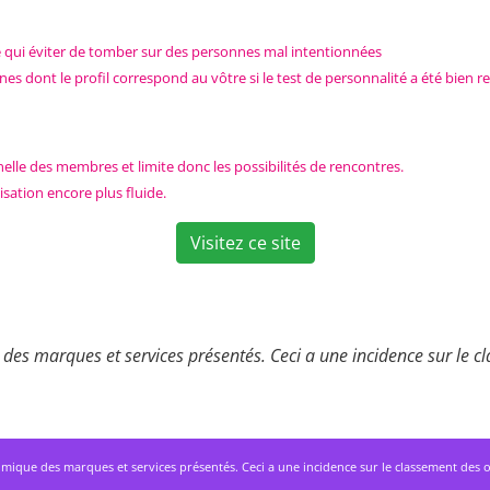
ce qui éviter de tomber sur des personnes mal intentionnées
 dont le profil correspond au vôtre si le test de personnalité a été bien re
nnelle des membres et limite donc les possibilités de rencontres.
isation encore plus fluide.
Visitez ce site
des marques et services présentés. Ceci a une incidence sur le cla
mique des marques et services présentés. Ceci a une incidence sur le classement des offres