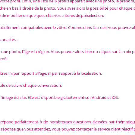
otre profil. Enfin, une liste de 5 profils apparaît avec une photo, le prénom
iche en bas à droite de la photo. Vous avez alors la possibilité pour chaque 
é de modifier en quelques clics vos critères de présélection.
tentiellement compatibles avec le vôtre. Comme dans l’accueil, vous pouvez 
nnalités :
c une photo, l’âge e la région. Vous pouvez alors liker ou cliquer sur la croix 
rofil
s, ni par rapport à l’âge, ni par rapport à la localisation.
acile de suivre chaque conversation.
l’image du site. Elle est disponible gratuitement sur Android et iOS.
 FAQ répond parfaitement à de nombreuses questions classées par thémati
 réponse que vous attendez, vous pouvez contacter le service client réactif 