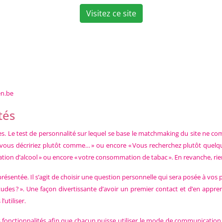
Visitez ce site
en.be
tés
tes. Le test de personnalité sur lequel se base le matchmaking du site ne c
 vous décririez plutôt comme… » ou encore « Vous recherchez plutôt quelqu’
mation d’alcool » ou encore « votre consommation de tabac ». En revanche, r
 présentée. Il s’agit de choisir une question personnelle qui sera posée à vos 
tudes ? ». Une façon divertissante d’avoir un premier contact et d’en appre
’utiliser.
ctionnalités afin que chacun puisse utiliser le mode de communication avec 