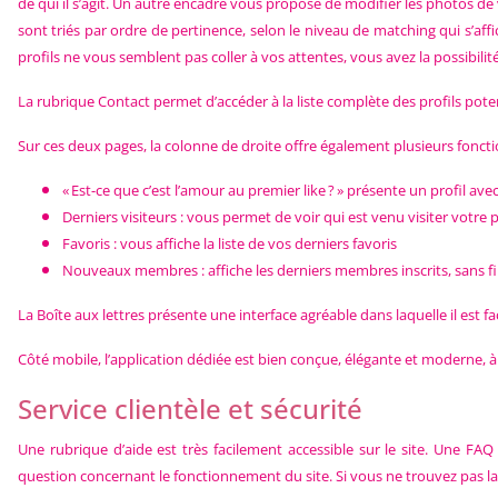
de qui il s’agit. Un autre encadré vous propose de modifier les photos de v
sont triés par ordre de pertinence, selon le niveau de matching qui s’aff
profils ne vous semblent pas coller à vos attentes, vous avez la possibilit
La rubrique Contact permet d’accéder à la liste complète des profils po
Sur ces deux pages, la colonne de droite offre également plusieurs fonctio
« Est-ce que c’est l’amour au premier like ? » présente un profil ave
Derniers visiteurs : vous permet de voir qui est venu visiter votre p
Favoris : vous affiche la liste de vos derniers favoris
Nouveaux membres : affiche les derniers membres inscrits, sans filtre
La Boîte aux lettres présente une interface agréable dans laquelle il est f
Côté mobile, l’application dédiée est bien conçue, élégante et moderne, à 
Service clientèle et sécurité
Une rubrique d’aide est très facilement accessible sur le site. Une
question concernant le fonctionnement du site. Si vous ne trouvez pas la