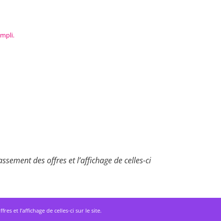
mpli.
ssement des offres et l’affichage de celles-ci
 et l’affichage de celles-ci sur le site.