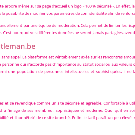
site arbore même sur sa page d’accueil un logo « 100 % sécurisé ». En effet, l
ez la possibilité de modifier vos paramètres de confidentialité afin de renfor
és manuellement par une équipe de modération. Cela permet de limiter les ri
ée. C’est pourquoi vos différentes données ne seront jamais partagées avec d
ntleman.be
 sans appel. La plateforme est véritablement axée sur les rencontres amoureus
une personne qui n’accorde pas d’importance au statut social ou aux valeur
parmi une population de personnes intellectuelles et sophistiquées, il 
s et se revendique comme un site sécurisé et agréable. Confortable à utilis
est à l’image de ses membres : sophistiquée et moderne. Quoi qu’il en so
lité et l’honnêteté de ce site branché. Enfin, le tarif paraît un peu éle