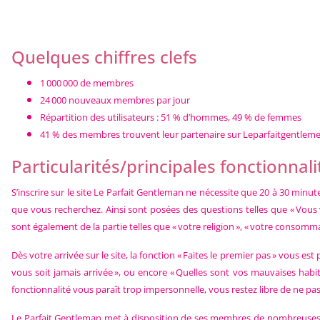
Quelques chiffres clefs
1 000 000 de membres
24 000 nouveaux membres par jour
Répartition des utilisateurs : 51 % d’hommes, 49 % de femmes
41 % des membres trouvent leur partenaire sur Leparfaitgentlem
Particularités/principales fonctionnali
S’inscrire sur le site Le Parfait Gentleman ne nécessite que 20 à 30 minu
que vous recherchez. Ainsi sont posées des questions telles que « Vous
sont également de la partie telles que « votre religion », « votre consom
Dès votre arrivée sur le site, la fonction « Faites le premier pas » vous est
vous soit jamais arrivée », ou encore « Quelles sont vos mauvaises habi
fonctionnalité vous paraît trop impersonnelle, vous restez libre de ne pas l
Le Parfait Gentleman met à disposition de ses membres de nombreuses fon