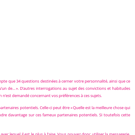
ompte que 34 questions destinées à cerner votre personnalité, ainsi que ce
un de… ». D’autres interrogations au sujet des convictions et habitudes
ien n’est demandé concernant vos préférences à ces sujets.
partenaires potentiels. Celle-ci peut être « Quelle est la meilleure chose qui
ndre davantage sur ces fameux partenaires potentiels. SI toutefois cette
lequel il est le plus à l’aise. Vous pouvez donc utiliser la messagerie,