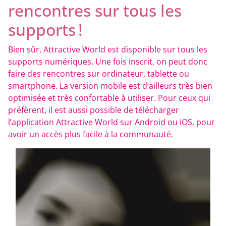
rencontres sur tous les
supports !
Bien sûr, Attractive World est disponible sur tous les
supports numériques. Une fois inscrit, on peut donc
faire des rencontres sur ordinateur, tablette ou
smartphone. La version mobile est d’ailleurs très bien
optimisée et très confortable à utiliser. Pour ceux qui
préfèrent, il est aussi possible de télécharger
l’application Attractive World sur Android ou iOS, pour
avoir un accès plus facile à la communauté.